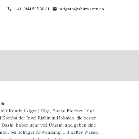
+41 (0)44 525 90 01
arigato@shinwazen.ch
shi
ashi: Kombu(Algen) 10gr, Bonito Flocken 10gr.
ri Kombu der Insel Rishiri in Hokaido, die besten
r Dashi, haben sehr viel Umami und geben eine
bu, bei richtiger Anwendung. 1 lt kaltes Wasser