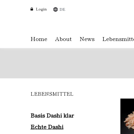
Login
DE
Home
About
News
Lebensmitt
LEBENSMITTEL
Skip
to
main
content
Basis Dashi klar
Echte Dashi