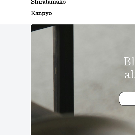
Shiratamako
Kanpyo
Bl
a