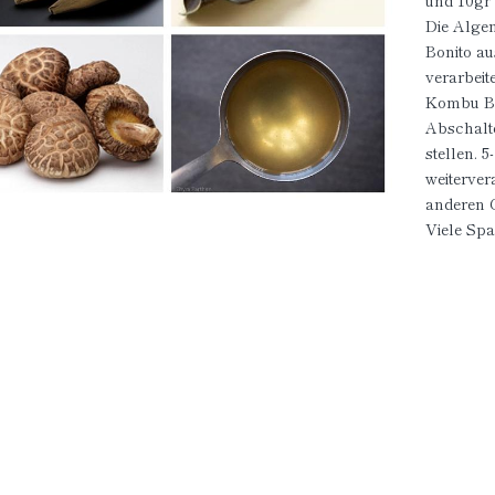
und 10gr 
Die Alge
Bonito a
verarbeit
Kombu Bou
Abschalte
stellen. 
weiterver
anderen 
Viele Sp