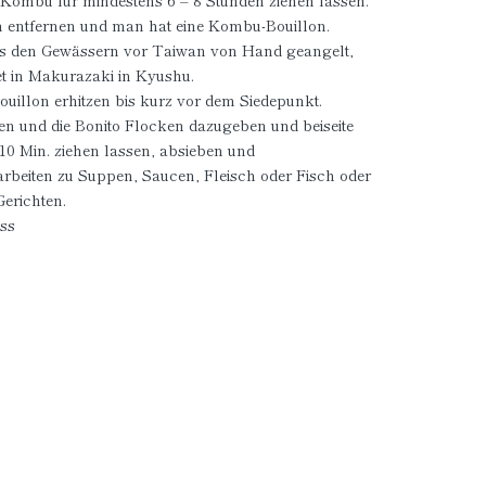
Kombu für mindestens 6 – 8 Stunden ziehen lassen.
n entfernen und man hat eine Kombu-Bouillon.
us den Gewässern vor Taiwan von Hand geangelt,
et in Makurazaki in Kyushu.
illon erhitzen bis kurz vor dem Siedepunkt.
n und die Bonito Flocken dazugeben und beiseite
5-10 Min. ziehen lassen, absieben und
arbeiten zu Suppen, Saucen, Fleisch oder Fisch oder
Gerichten.
ass