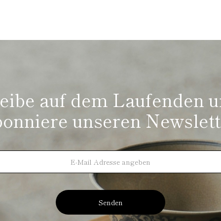
eibe auf dem Laufenden 
bonniere unseren Newslett
Senden