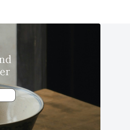
und
er