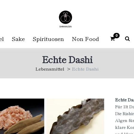
0
el
Sake
Spirituosen
Non Food
Echte Dashi
Lebensmittel
Echte Dashi
Echte Da
Für 1lt D
Die Rishi
Algen fü
klare Kom