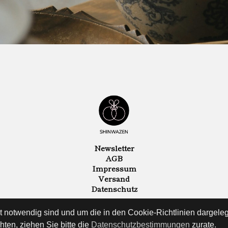
Newsletter
AGB
Impressum
Versand
Datenschutz
ät notwendig sind und um die in den Cookie-Richtlinien dargel
ten, ziehen Sie bitte die
Datenschutzbestimmungen
zurate.