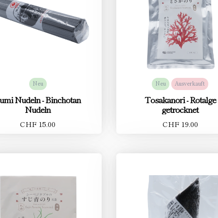
Neu
Neu
Ausverkauft
umi Nudeln - Binchotan
Tosakanori - Rotalge
Nudeln
getrocknet
CHF 15.00
CHF 19.00