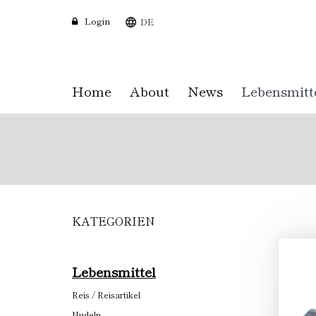
Login
DE
Home
About
News
Lebensmitt
KATEGORIEN
Skip
to
main
content
Lebensmittel
Reis / Reisartikel
Nudeln