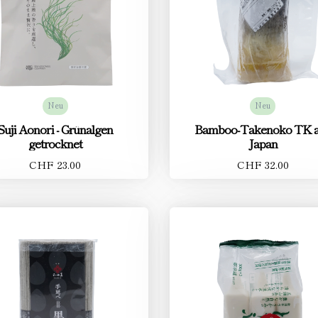
Neu
Neu
Suji Aonori - Grünalgen
Bamboo-Takenoko TK 
getrocknet
Japan
CHF 23.00
CHF 32.00