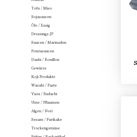
Tofu / Miso
Sojasaucen
Öle / Essig
Dressings JP
Saucen / Marinaden
Ponzusaucen
Dashi / Bouillon
S
Gewürze
Koji Produkte
Wasabi / Paste
Yuzu / Sudachi
Ume / Pflaumen
Algen / Nori
Sesam / Furikake
Trockengemüse
Fritier / Backartikel