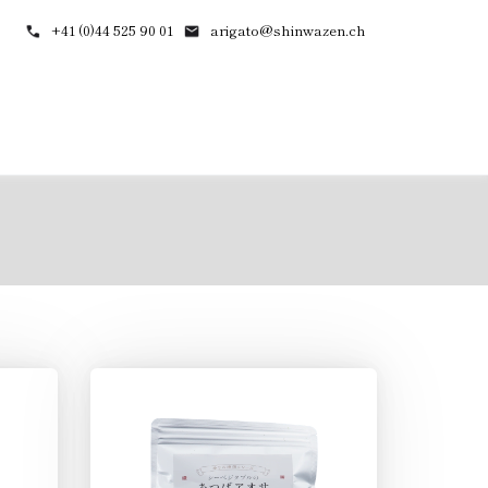
+41 (0)44 525 90 01
arigato@shinwazen.ch