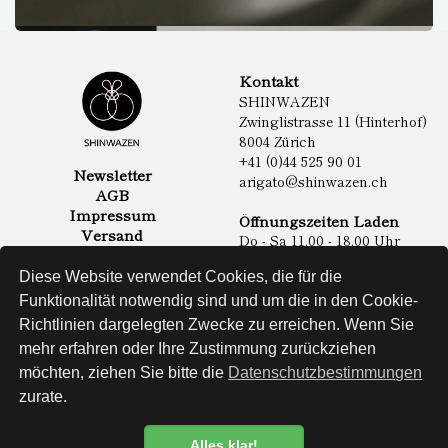
Kontakt
SHINWAZEN
Zwinglistrasse 11 (Hinterhof)
8004 Zürich
+41 (0)44 525 90 01
Newsletter
arigato@shinwazen.ch
AGB
Impressum
Öffnungszeiten Laden
Versand
Do - Sa 11.00 - 18.00 Uhr
Datenschutz
Online Shop
Diese Website verwendet Cookies, die für die
Lebensmittel
Funktionalität notwendig sind und um die in den Cookie-
Sake & Shochu
Richtlinien dargelegten Zwecke zu erreichen. Wenn Sie
Non Food
Spirituosen
mehr erfahren oder Ihre Zustimmung zurückziehen
möchten, ziehen Sie bitte die
Datenschutzbestimmungen
zurate.
Website
Alles klar!