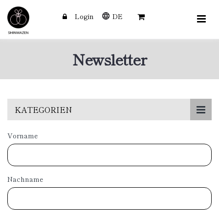
Login
DE
Newsletter
Skip
KATEGORIEN
to
main
Vorname
content
Nachname