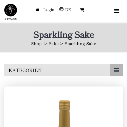
Login
DE
Sparkling Sake
Shop
Sake
Sparkling Sake
Skip
KATEGORIEN
to
main
content