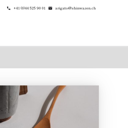
+41 (0)44 525 90 01
arigato@shinwazen.ch