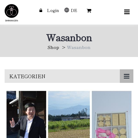
Login
DE
Wasanbon
Shop
Wasanbon
Skip
KATEGORIEN
to
main
content