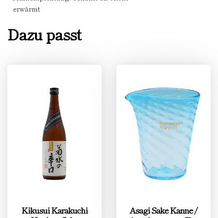
erwärmt
Dazu passt
Kikusui Karakuchi
Asagi Sake Kanne /