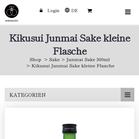
Login
DE
Kikusui Junmai Sake kleine
Flasche
Shop
Sake
Junmai Sake 300ml
Kikusui Junmai Sake kleine Flasche
Skip
KATEGORIEN
to
main
content