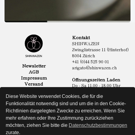
Kontakt
SHINWAZEN
Zwinglistrasse 11 (Hinterhof)
8004 Zürich
+41 (0)44 525 90 01
Newsletter
arigato@shinwazen.ch
AGB
Impressum
Öffnungszeiten Laden
Versand
Do - Sa 11.00 - 18.00 Uhr
Datenschutz
Online Shop
Diese Website verwendet Cookies, die für die
Lebensmittel
Funktionalität notwendig sind und um die in den Cookie-
Sake & Shochu
Richtlinien dargelegten Zwecke zu erreichen. Wenn Sie
Non Food
Spirituosen
mehr erfahren oder Ihre Zustimmung zurückziehen
möchten, ziehen Sie bitte die
Datenschutzbestimmungen
zurate.