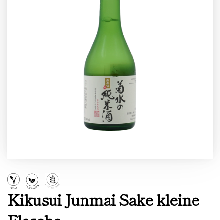
Kikusui Junmai Sake kleine
Flasche