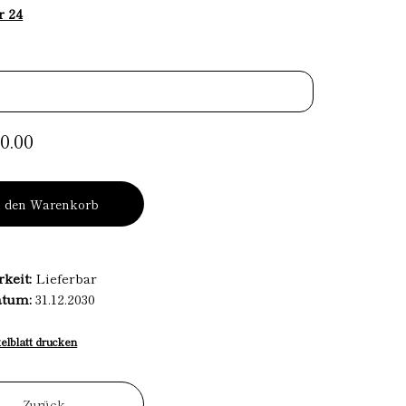
r 24
0.00
n den Warenkorb
rkeit:
Lieferbar
atum:
31.12.2030
kelblatt drucken
Zurück