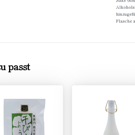
Sake (Rei
Alkohols
hinzugefü
Flasche 
u passt