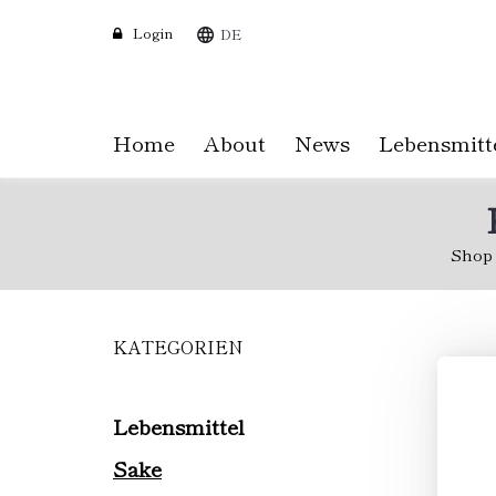
Login
DE
Home
About
News
Lebensmitt
Shop
KATEGORIEN
Skip
to
main
content
Lebensmittel
Sake