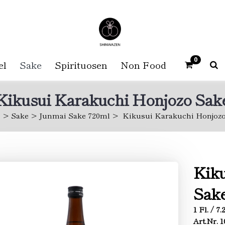
0
el
Sake
Spirituosen
Non Food
Kikusui Karakuchi Honjozo Sak
Sake
Junmai Sake 720ml
Kikusui Karakuchi Honjozo
Kiku
Sak
1 Fl. / 7
Art.Nr. 1