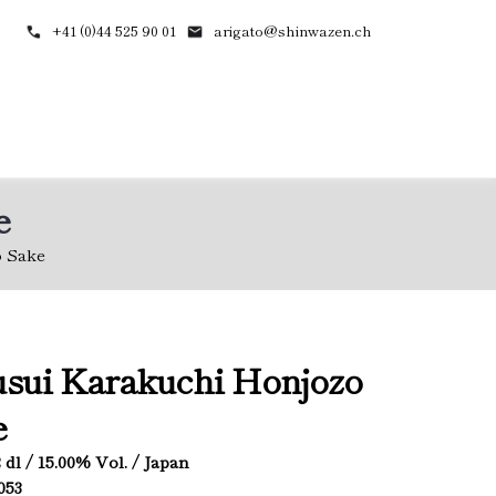
+41 (0)44 525 90 01
arigato@shinwazen.ch
e
 Sake
sui Karakuchi Honjozo
e
.2 dl / 15.00% Vol. / Japan
053