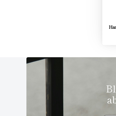
Han
Bl
a