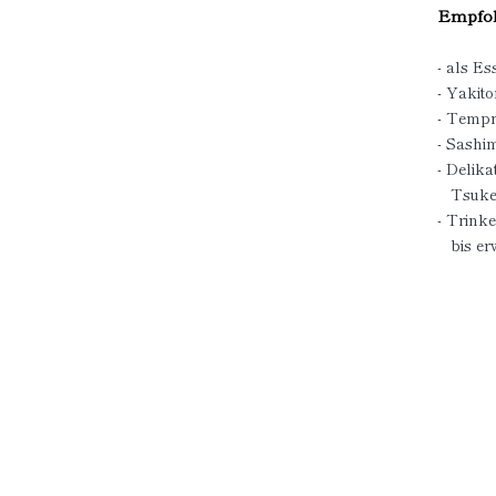
Empfoh
- als Es
- Yakito
- Temp
- Sashim
- Delik
Tsuke
- Trink
bis er