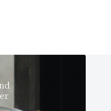
und
er