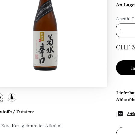
An Lage
Anzahl
*
CHF 5
I
Lieferba
Ablaufd
stoffe / Zutaten:
Arti
 Reis, Koji, gebrannter Alkohol