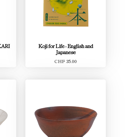
KARI
Koji for Life - English and
Japanese
CHF 35.00