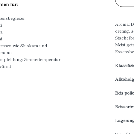
len für:
sensbegleiter
Aroma: Du
ri
cremig, s
ra
Stachelbe
i
Meist get
atessen wie Shiokara und
Essensbeg
mono
empfehlung: Zimmertemperatur
Klassifiz
wärmt
Alkoholge
Reis polie
Reissorte:
Lagerung