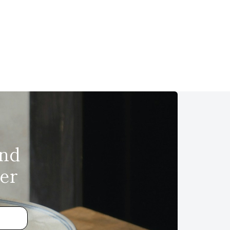
und
er