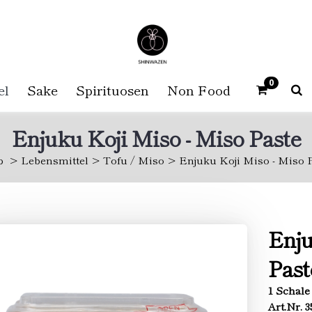
0
el
Sake
Spirituosen
Non Food
Enjuku Koji Miso - Miso Paste
p
Lebensmittel
Tofu / Miso
Enjuku Koji Miso - Miso 
Enju
Past
1 Schale 
Art.Nr. 