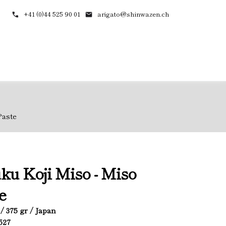
+41 (0)44 525 90 01
arigato@shinwazen.ch
Paste
ku Koji Miso - Miso
e
/ 375 gr / Japan
3527