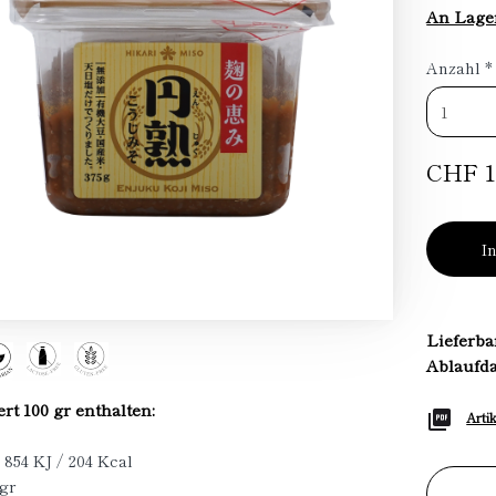
An Lage
Anzahl
*
CHF 1
I
Lieferba
Ablaufd
t 100 gr enthalten:
Arti
 854 KJ / 204 Kcal
 gr