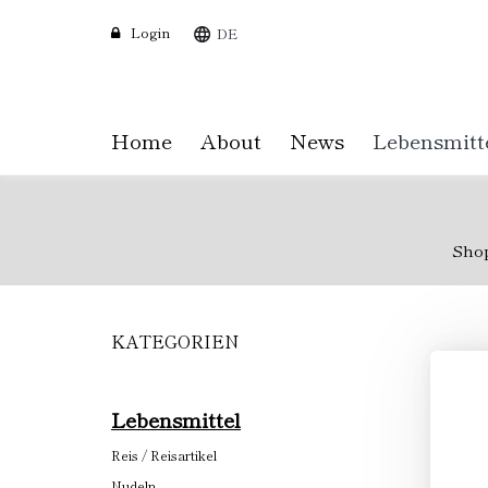
Login
DE
Home
About
News
Lebensmitt
Sho
KATEGORIEN
Skip
to
main
content
Lebensmittel
Reis / Reisartikel
Nudeln