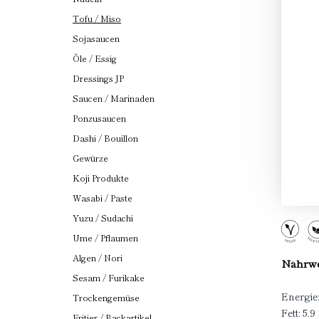
Tofu / Miso
Sojasaucen
Öle / Essig
Dressings JP
Saucen / Marinaden
Ponzusaucen
Dashi / Bouillon
Gewürze
Koji Produkte
Wasabi / Paste
Yuzu / Sudachi
Ume / Pflaumen
Algen / Nori
Nährwer
Sesam / Furikake
Energie:
Trockengemüse
Fett: 5.9
Fritier / Backartikel