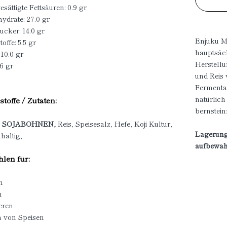
sättigte Fettsäuren: 0.9 gr
ydrate: 27.0 gr
ucker: 14.0 gr
Enjuku Mi
offe: 5.5 gr
hauptsäch
 10.0 gr
Herstell
.6 gr
und Reis 
Fermentat
natürlich
stoffe / Zutaten:
bernstei
,
SOJABOHNEN,
Reis, Speisesalz, Hefe, Koji Kultur,
Lagerung
haltig,
aufbewah
len für:
n
n
eren
n von Speisen