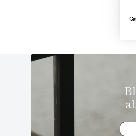
Ga
Bl
a