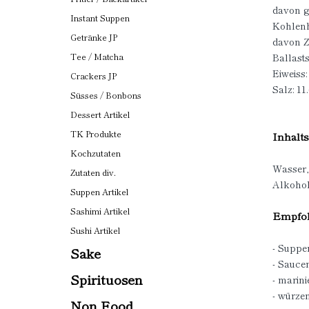
davon ge
Instant Suppen
Kohlenh
Getränke JP
davon Z
Ballastst
Tee / Matcha
Eiweiss:
Crackers JP
Salz: 11
Süsses / Bonbons
Dessert Artikel
TK Produkte
Inhalts
Kochzutaten
Wasser
Zutaten div.
Alkohol
Suppen Artikel
Sashimi Artikel
Empfoh
Sushi Artikel
- Suppe
Sake
- Sauce
Spirituosen
- marini
- würze
Non Food