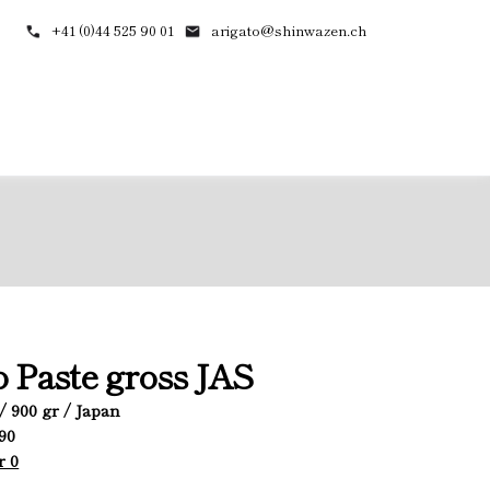
+41 (0)44 525 90 01
arigato@shinwazen.ch
 Paste gross JAS
/ 900 gr / Japan
990
r 0