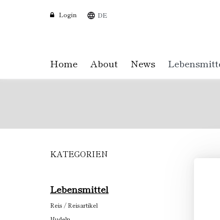
Login
DE
Home
About
News
Lebensmitt
KATEGORIEN
Skip
to
main
content
Lebensmittel
Reis / Reisartikel
Nudeln