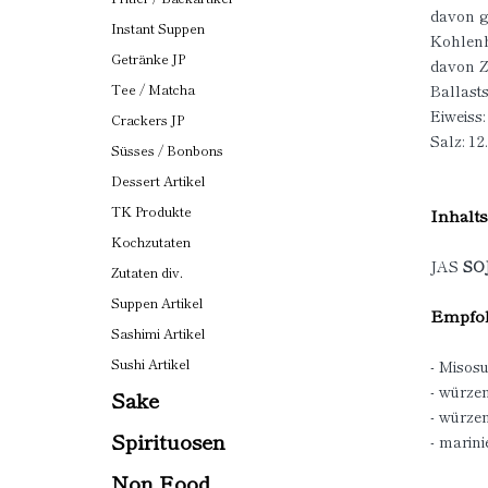
davon ge
Instant Suppen
Kohlenh
Getränke JP
davon Z
Ballasts
Tee / Matcha
Eiweiss:
Crackers JP
Salz: 12
Süsses / Bonbons
Dessert Artikel
TK Produkte
Inhalts
Kochzutaten
JAS
SO
Zutaten div.
Suppen Artikel
Empfoh
Sashimi Artikel
Sushi Artikel
- Misos
- würze
Sake
- würze
Spirituosen
- marini
Non Food