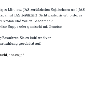
iges Miso aus
JAS zertifizierten
Sojabohnen und
JAS
Japan ist
JAS zertifiziert
. Nicht pasteurisiert, bietet es
hes Aroma und vollen Geschmack.
r Miso-Suppe oder gemischt mit Gemüse.
: Bewahren Sie es kühl und vor
strahlung geschützt auf.
achi-jozo.co.jp/