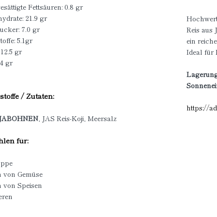
sättigte Fettsäuren: 0.8 gr
ydrate: 21.9 gr
Hochwert
ucker: 7.0 gr
Reis aus 
toffe: 5.1gr
ein reic
 12.5 gr
Ideal fü
.4 gr
Lagerung
Sonnenein
stoffe / Zutaten:
https://ad
JABOHNEN
, JAS Reis-Koji, Meersalz
len für:
uppe
n von Gemüse
n von Speisen
eren