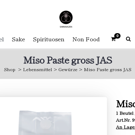
0
el
Sake
Spirituosen
Non Food
Miso Paste gross JAS
Shop
Lebensmittel
Gewürze
Miso Paste gross JAS
Miso
1 Beutel 
Art.Nr. 
An Lage