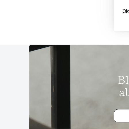
Oku
Bl
a