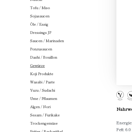
Tofu / Miso
Sojasaucen
Öle / Essig
Dressings JP
Saucen / Marinaden
Ponzusaucen
Dashi / Bouillon
Gewürze
Koji Produkte
Wasabi / Paste
Yuzu / Sudachi
Ume / Pflaumen
Algen / Nori
Nährwer
Sesam / Furikake
Energie
Trockengemüse
Fett: 6.0
Fritier / Backartikel