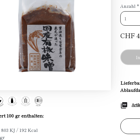
Anzahl
*
CHF 4
I
Lieferba
Ablaufd
Arti
t 100 gr enthalten:
: 803 KJ / 192 Kcal
 gr