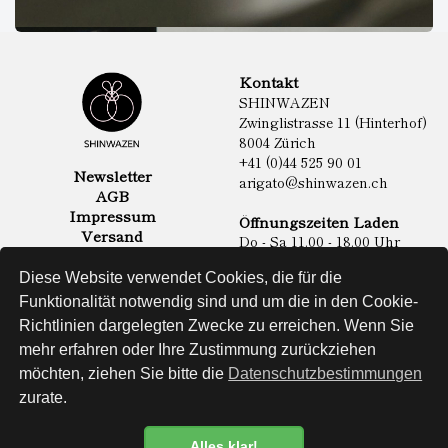
Kontakt
SHINWAZEN
Zwinglistrasse 11 (Hinterhof)
8004 Zürich
+41 (0)44 525 90 01
Newsletter
arigato@shinwazen.ch
AGB
Impressum
Öffnungszeiten Laden
Versand
Do - Sa 11.00 - 18.00 Uhr
Datenschutz
Online Shop
Diese Website verwendet Cookies, die für die
Lebensmittel
Funktionalität notwendig sind und um die in den Cookie-
Sake & Shochu
Richtlinien dargelegten Zwecke zu erreichen. Wenn Sie
Non Food
Spirituosen
mehr erfahren oder Ihre Zustimmung zurückziehen
möchten, ziehen Sie bitte die
Datenschutzbestimmungen
zurate.
Website
Alles klar!