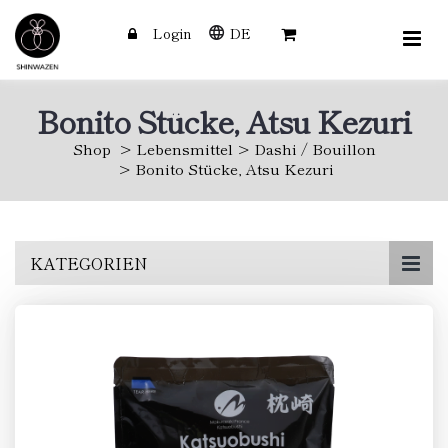
Login
DE
Bonito Stücke, Atsu Kezuri
Shop
Lebensmittel
Dashi / Bouillon
Bonito Stücke, Atsu Kezuri
Skip
KATEGORIEN
to
main
content