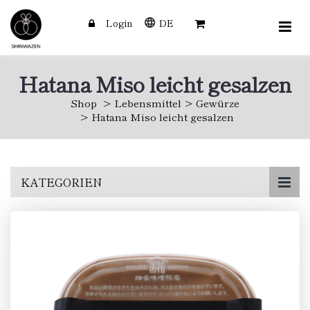
Login
DE
Hatana Miso leicht gesalzen
Shop
Lebensmittel
Gewürze
Hatana Miso leicht gesalzen
Skip
KATEGORIEN
to
main
content