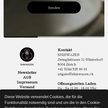
Senden
Kontakt
SHINWAZEN
Zwinglistrasse 11 (Hinterhof)
8004 Zürich
+41 (0)44 525 90 01
Newsletter
arigato@shinwazen.ch
AGB
Impressum
Öffnungszeiten Laden
Versand
Do - Sa 11.00 - 18.00 Uhr
Datenschutz
Online Shop
Diese Website verwendet Cookies, die für die
Lebensmittel
Funktionalität notwendig sind und um die in den Cookie-
Sake & Shochu