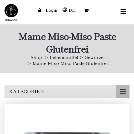
Login
DE
Mame Miso-Miso Paste
Glutenfrei
Shop
Lebensmittel
Gewürze
Mame Miso-Miso Paste Glutenfrei
Skip
KATEGORIEN
to
main
content