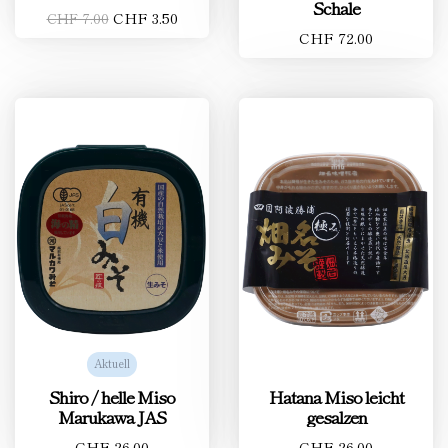
Schale
CHF 3.50
CHF 7.00
CHF 72.00
Aktuell
Shiro / helle Miso
Hatana Miso leicht
Marukawa JAS
gesalzen
CHF 26.00
CHF 26.00