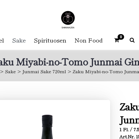
0
el
Sake
Spirituosen
Non Food
aku Miyabi-no-Tomo Junmai Gin
Sake
Junmai Sake 720ml
Zaku Miyabi-no-Tomo Junmai
Zak
Junm
1 Fl. / 7
Art.Nr. 1