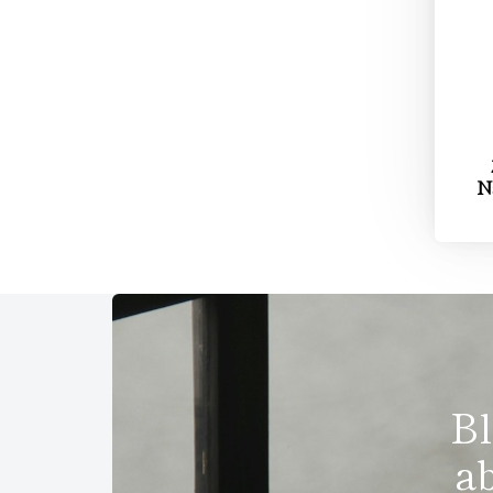
N
Bl
a