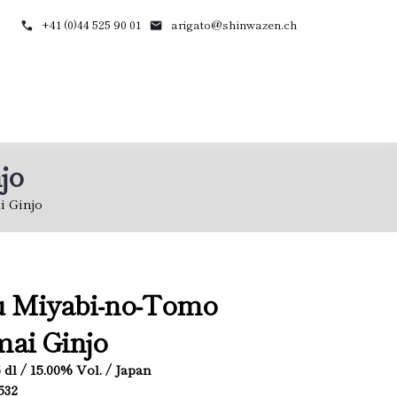
+41 (0)44 525 90 01
arigato@shinwazen.ch
jo
 Ginjo
u Miyabi-no-Tomo
ai Ginjo
.5 dl / 15.00% Vol. / Japan
532