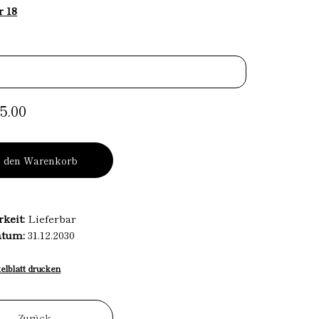
r 18
5.00
n den Warenkorb
rkeit:
Lieferbar
atum:
31.12.2030
kelblatt drucken
Zurück