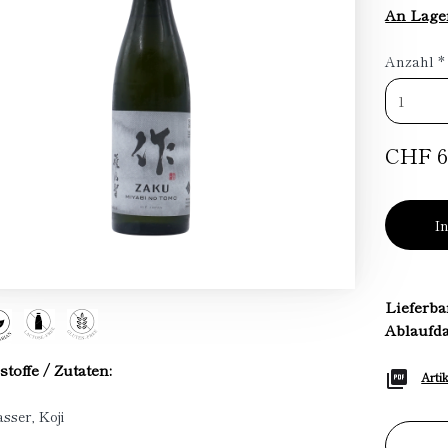
An Lage
Anzahl
*
CHF 6
I
Lieferba
Ablaufd
stoffe / Zutaten:
Arti
sser, Koji