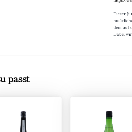
https://s
Dieser Ju
natürlich
dem auf 
Dabei wi
u passt