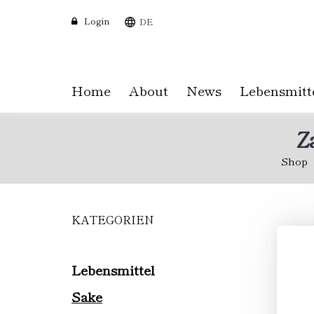
Login
DE
Home
About
News
Lebensmitt
Z
Shop
KATEGORIEN
Skip
to
main
content
Lebensmittel
Sake