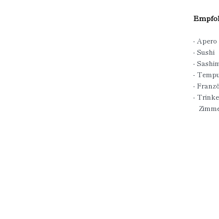
Empfoh
- Apero
- Sushi
- Sashim
- Temp
- Franz
- Trink
Zimmer