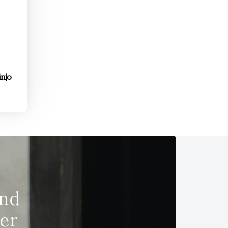
njo
und
er