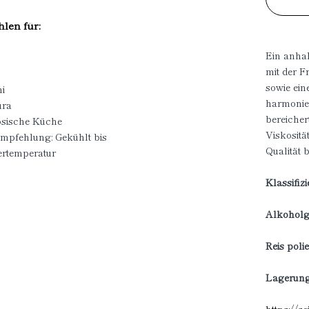
len für:
Ein anha
mit der F
sowie ei
i
harmonier
ura
bereicher
ösische Küche
Viskositä
empfehlung: Gekühlt bis
Qualität b
temperatur
Klassifiz
Alkoholge
Reis polie
Lagerung