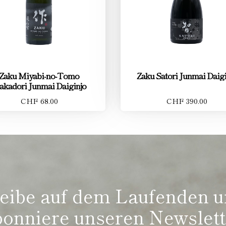
Zaku Miyabi-no-Tomo
Zaku Satori Junmai Daigi
akadori Junmai Daiginjo
CHF 68.00
CHF 390.00
eibe auf dem Laufenden 
bonniere unseren Newslett