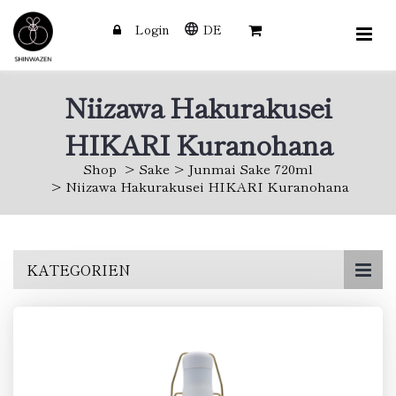
Login
DE
Niizawa Hakurakusei
HIKARI Kuranohana
Shop
Sake
Junmai Sake 720ml
Niizawa Hakurakusei HIKARI Kuranohana
Skip
KATEGORIEN
to
main
content