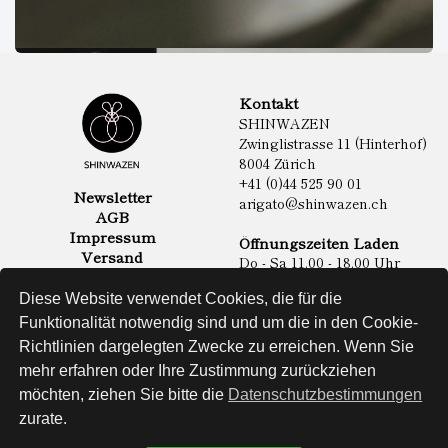
Kontakt
SHINWAZEN
Zwinglistrasse 11 (Hinterhof)
8004 Zürich
+41 (0)44 525 90 01
Newsletter
arigato@shinwazen.ch
AGB
Impressum
Öffnungszeiten Laden
Versand
Do - Sa 11.00 - 18.00 Uhr
Datenschutz
Online Shop
Diese Website verwendet Cookies, die für die
Lebensmittel
Funktionalität notwendig sind und um die in den Cookie-
Sake & Shochu
Richtlinien dargelegten Zwecke zu erreichen. Wenn Sie
Non Food
Spirituosen
mehr erfahren oder Ihre Zustimmung zurückziehen
möchten, ziehen Sie bitte die
Datenschutzbestimmungen
zurate.
Website