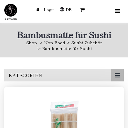
Login
DE
Bambusmatte für Sushi
Shop
Non Food
Sushi Zubehör
Bambusmatte für Sushi
Skip
KATEGORIEN
to
main
content