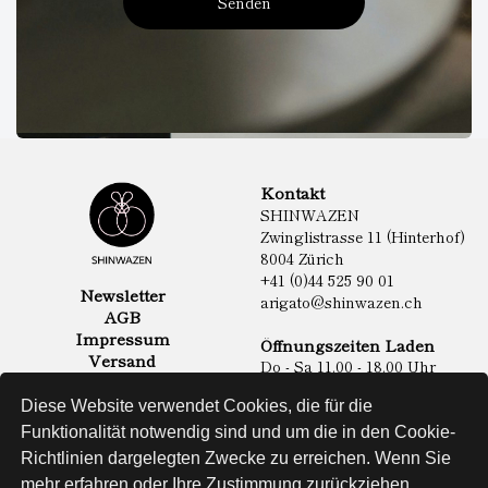
Senden
Kontakt
SHINWAZEN
Zwinglistrasse 11 (Hinterhof)
8004 Zürich
+41 (0)44 525 90 01
Newsletter
arigato@shinwazen.ch
AGB
Impressum
Öffnungszeiten Laden
Versand
Do - Sa 11.00 - 18.00 Uhr
Datenschutz
Online Shop
Diese Website verwendet Cookies, die für die
Lebensmittel
Funktionalität notwendig sind und um die in den Cookie-
Sake & Shochu
Richtlinien dargelegten Zwecke zu erreichen. Wenn Sie
Non Food
Spirituosen
mehr erfahren oder Ihre Zustimmung zurückziehen