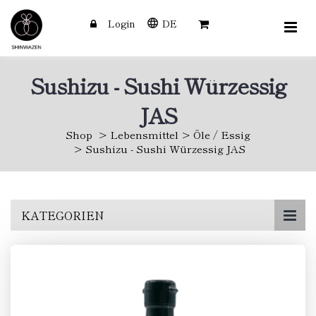
Login
DE
Sushizu - Sushi Würzessig
JAS
Shop
Lebensmittel
Öle / Essig
Sushizu - Sushi Würzessig JAS
Skip
KATEGORIEN
to
main
content