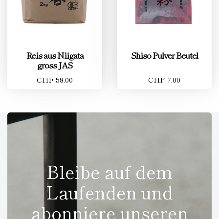
Reis aus Niigata
Shiso Pulver Beutel
gross JAS
CHF 58.00
CHF 7.00
Bleibe auf dem
Laufenden und
abonniere unseren