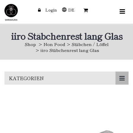
Login
DE
iiro Stäbchenrest lang Glas
Shop
Non Food
Stäbchen / Löffel
iiro Stäbchenrest lang Glas
Skip
KATEGORIEN
to
main
content