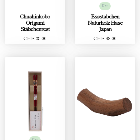
Neu
Chushinkobo
Essstäbchen
Origami
Naturholz Hase
Stäbchenrest
Japan
CHF 25.00
CHF 48.00
Neu