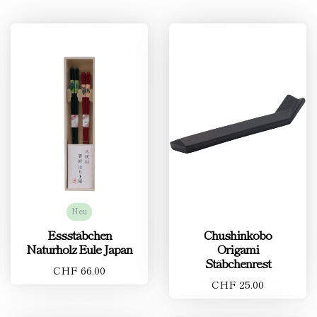
Neu
Essstäbchen
Chushinkobo
Naturholz Eule Japan
Origami
Stäbchenrest
CHF 66.00
CHF 25.00