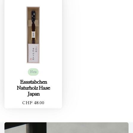
Neu
Essstäbchen
Naturholz Hase
Japan
CHF 48.00