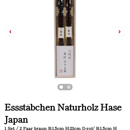
Essstäbchen Naturholz Hase
Japan
1 Set. / 2 Paar braun B:1.5cm H:23cm D-rot/ B:1.5cm H