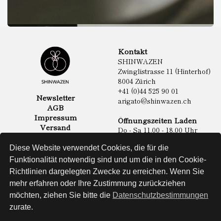
Kontakt
SHINWAZEN
Zwinglistrasse 11 (Hinterhof)
8004 Zürich
+41 (0)44 525 90 01
Newsletter
arigato@shinwazen.ch
AGB
Impressum
Öffnungszeiten Laden
Versand
Do - Sa 11.00 - 18.00 Uhr
Datenschutz
Online Shop
Diese Website verwendet Cookies, die für die
Lebensmittel
Funktionalität notwendig sind und um die in den Cookie-
Sake & Shochu
Richtlinien dargelegten Zwecke zu erreichen. Wenn Sie
Non Food
Spirituosen
mehr erfahren oder Ihre Zustimmung zurückziehen
möchten, ziehen Sie bitte die
Datenschutzbestimmungen
zurate.
Website