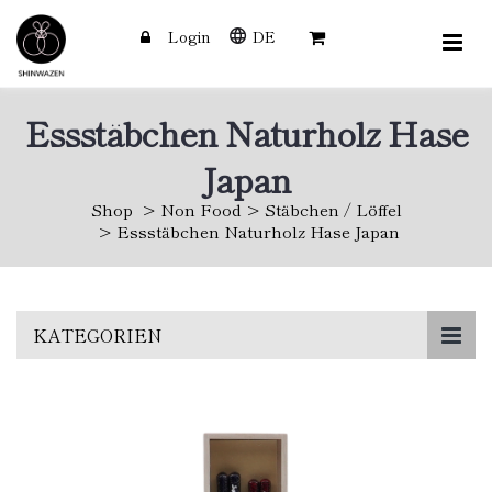
Login
DE
Essstäbchen Naturholz Hase
Japan
Shop
Non Food
Stäbchen / Löffel
Essstäbchen Naturholz Hase Japan
Skip
KATEGORIEN
to
main
content