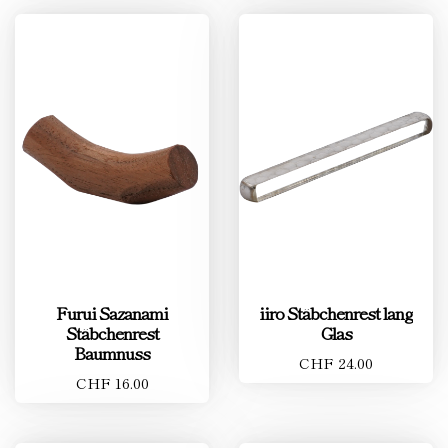
Furui Sazanami
iiro Stäbchenrest lang
Stäbchenrest
Glas
Baumnuss
CHF 24.00
CHF 16.00