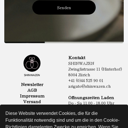
Senden
Kontakt
SHINWAZEN
Zwinglistrasse 11 (Hinterhof)
8004 Zürich
+41 (0)44 525 90 01
Newsletter
arigato@shinwazen.ch
AGB
Impressum
Öffnungszeiten Laden
Versand
Do - Sa 11.00 - 18.00 Uhr
Datenschutz
Online Shop
Diese Website verwendet Cookies, die für die
Lebensmittel
Funktionalität notwendig sind und um die in den Cookie-
Sake & Shochu
Richtlinien dargelegten Zwecke zu erreichen. Wenn Sie