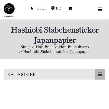
Login
DE
Hashiobi Stäbchensticker
Japanpapier
Shop
Non Food
Non Food divers
Hashiobi Stäbchensticker Japanpapier
Skip
KATEGORIEN
to
main
content