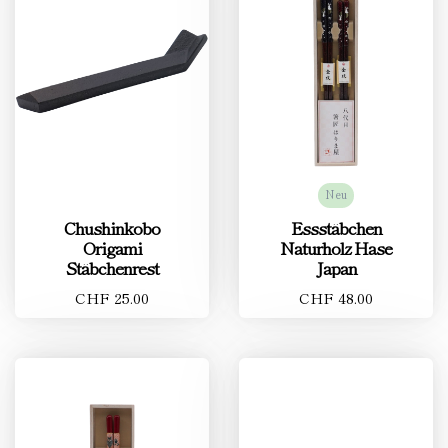
Neu
Chushinkobo
Essstäbchen
Origami
Naturholz Hase
Stäbchenrest
Japan
CHF 25.00
CHF 48.00