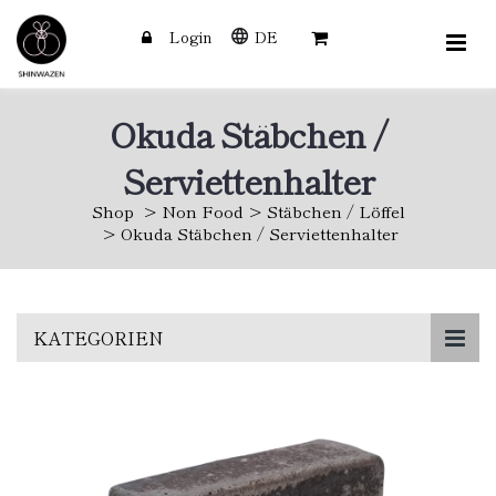
Login
DE
Okuda Stäbchen /
Serviettenhalter
Shop
Non Food
Stäbchen / Löffel
Okuda Stäbchen / Serviettenhalter
Skip
KATEGORIEN
to
main
content