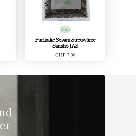
Neu
Furikake Sesam Streuwürze
Sansho JAS
CHF 7.00
und
er