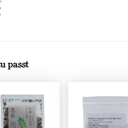
n
n
e
u passt