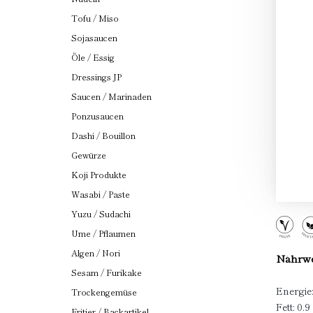
Tofu / Miso
Sojasaucen
Öle / Essig
Dressings JP
Saucen / Marinaden
Ponzusaucen
Dashi / Bouillon
Gewürze
Koji Produkte
Wasabi / Paste
Yuzu / Sudachi
Ume / Pflaumen
Algen / Nori
Nährwer
Sesam / Furikake
Energie:
Trockengemüse
Fett: 0.9
Fritier / Backartikel