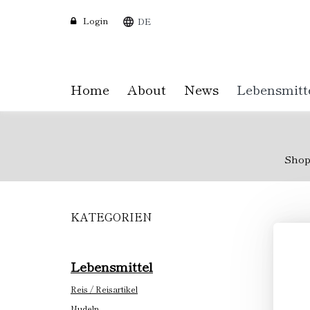
Login
DE
Home
About
News
Lebensmitt
Sho
KATEGORIEN
Skip
to
main
content
Lebensmittel
Reis / Reisartikel
Nudeln