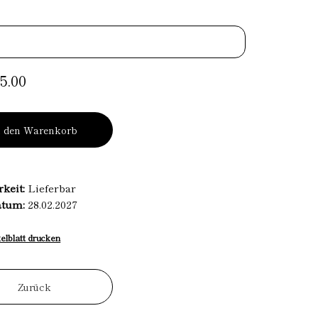
5.00
n den Warenkorb
rkeit:
Lieferbar
atum:
28.02.2027
kelblatt drucken
Zurück