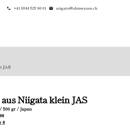
+41 (0)44 525 90 01
arigato@shinwazen.ch
in JAS
 aus Niigata klein JAS
/ 500 gr / Japan
888
r 8