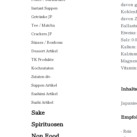
davon ge
Instant Suppen
Kohlenh
Getränke JP
davon Z
Ballasts
Tee / Matcha
Eiweiss:
Crackers JP
Salz: 0.
Süsses / Bonbons
Kalium:
Dessert Artikel
Kalzium
TK Produkte
Magnes
Vitamin
Kochzutaten
Zutaten div.
Suppen Artikel
Inhalts
Sashimi Artikel
Sushi Artikel
Japanis
Sake
Empfoh
Spirituosen
- Reis
Non Food