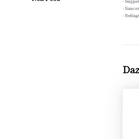
- Suppe
- Sauce
- Beilag
Daz