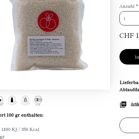
Anzahl
*
CHF 1
I
Lieferba
Ablaufd
Arti
t 100 gr enthalten:
 1490 KJ / 356 Kcal
 gr