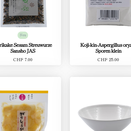
Neu
rikake Sesam Streuwürze
Koji-kin-Aspergillus ory
Sansho JAS
Sporen klein
CHF 7.00
CHF 25.00