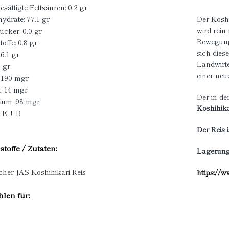
sättigte Fettsäuren: 0.2 gr
ydrate: 77.1 gr
Der Koshi
wird rein
ucker: 0.0 gr
Bewegung 
toffe: 0.8 gr
sich dies
 6.1 gr
Landwirte
0 gr
einer neu
 190 mgr
: 14 mgr
Der in de
ium: 98 mgr
Koshihika
: E + B
Der Reis i
stoffe / Zutaten:
Lagerung
cher JAS Koshihikari Reis
https://
len für: