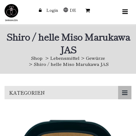
Login
DE
Shiro / helle Miso Marukawa
JAS
Shop
Lebensmittel
Gewürze
Shiro / helle Miso Marukawa JAS
Skip
KATEGORIEN
to
main
content