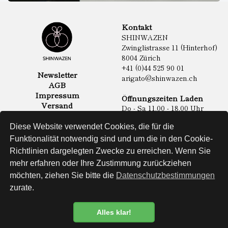
Kontakt
SHINWAZEN
Zwinglistrasse 11 (Hinterhof)
8004 Zürich
+41 (0)44 525 90 01
Newsletter
arigato@shinwazen.ch
AGB
Impressum
Öffnungszeiten Laden
Versand
Do - Sa 11.00 - 18.00 Uhr
Datenschutz
Online Shop
Diese Website verwendet Cookies, die für die
Lebensmittel
Funktionalität notwendig sind und um die in den Cookie-
Sake & Shochu
Richtlinien dargelegten Zwecke zu erreichen. Wenn Sie
Non Food
Spirituosen
mehr erfahren oder Ihre Zustimmung zurückziehen
möchten, ziehen Sie bitte die
Datenschutzbestimmungen
zurate.
Website
Alles klar!
Datenschutzbestimmung