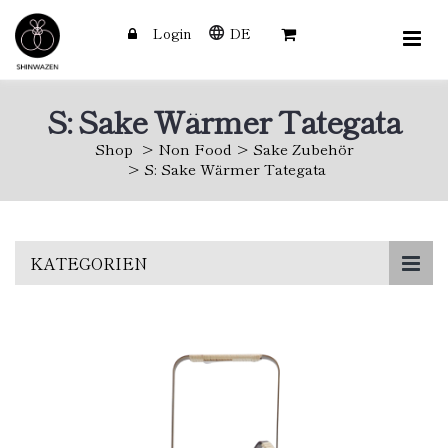
Login
DE
S: Sake Wärmer Tategata
Shop
Non Food
Sake Zubehör
S: Sake Wärmer Tategata
Skip
KATEGORIEN
to
main
content