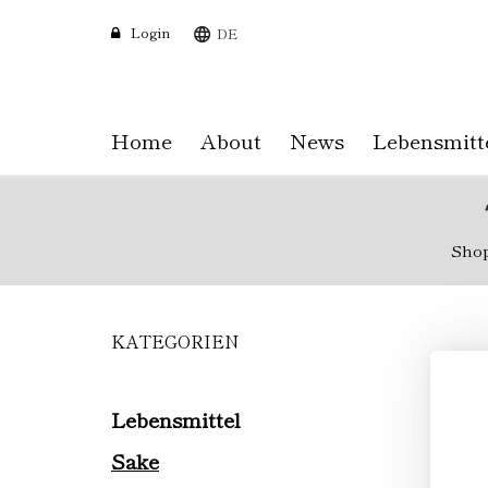
Login
DE
Home
About
News
Lebensmitt
Sho
KATEGORIEN
Skip
to
main
content
Lebensmittel
Sake