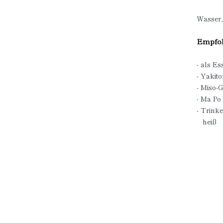
Wasser, 
Empfoh
- als Es
- Yakito
- Miso-G
- Ma Po
- Trink
heiß