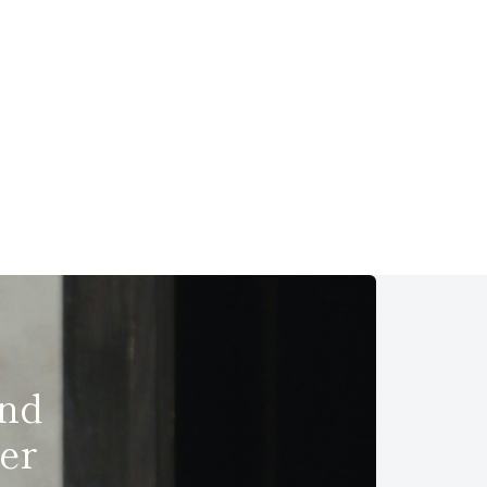
und
er