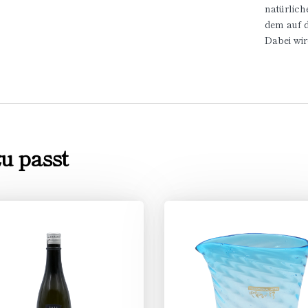
natürlich
dem auf 
Dabei wi
u passt