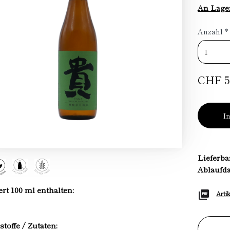
An Lage
Anzahl
*
CHF 5
I
Lieferba
Ablaufd
t 100 ml enthalten:
Arti
stoffe / Zutaten: