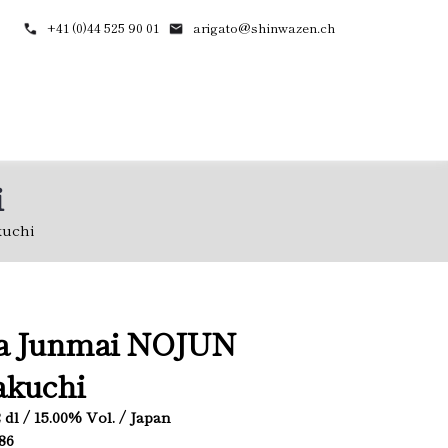
+41 (0)44 525 90 01
arigato@shinwazen.ch
i
uchi
a Junmai NOJUN
akuchi
.2 dl / 15.00% Vol. / Japan
786