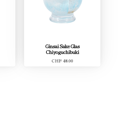
Ginsai Sake Glas
Chiyoguchibuki
CHF 48.00