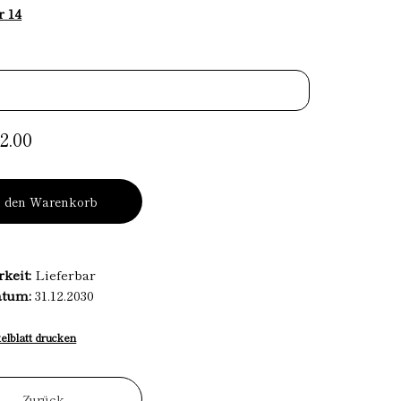
r 14
2.00
n den Warenkorb
rkeit:
Lieferbar
atum:
31.12.2030
kelblatt drucken
Zurück