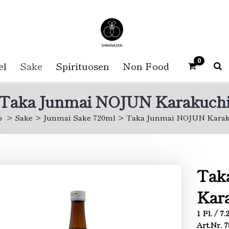
0
el
Sake
Spirituosen
Non Food
Taka Junmai NOJUN Karakuch
p
Sake
Junmai Sake 720ml
Taka Junmai NOJUN Karak
Tak
Kar
1 Fl. / 7
Art.Nr. 