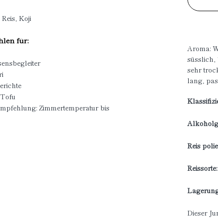
Reis, Koji
len für:
Aroma: W
süsslich,
sensbegleiter
sehr tro
ri
lang, pas
erichte
 Tofu
Klassifiz
empfehlung: Zimmertemperatur bis
Alkoholge
Reis polie
Reissorte
Lagerung
Dieser Ju