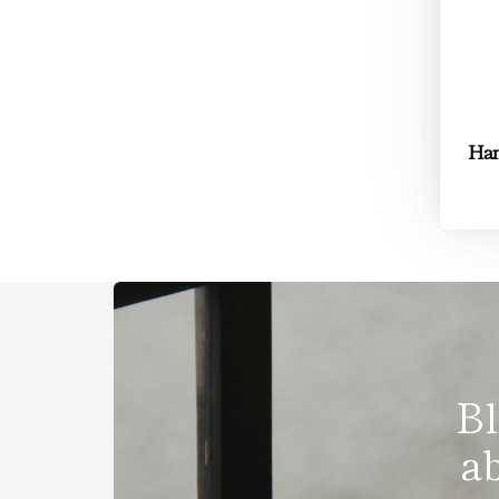
Han
Bl
a