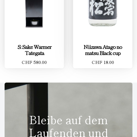
S: Sake Wärmer
Niizawa Atago no
Tategata
matsu Black cup
CHF 580.00
CHF 18.00
Bleibe auf dem
Laufenden und