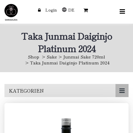
Login
DE
Taka Junmai Daiginjo
Platinum 2024
Shop
Sake
Junmai Sake 720ml
Taka Junmai Daiginjo Platinum 2024
Skip
KATEGORIEN
to
main
content