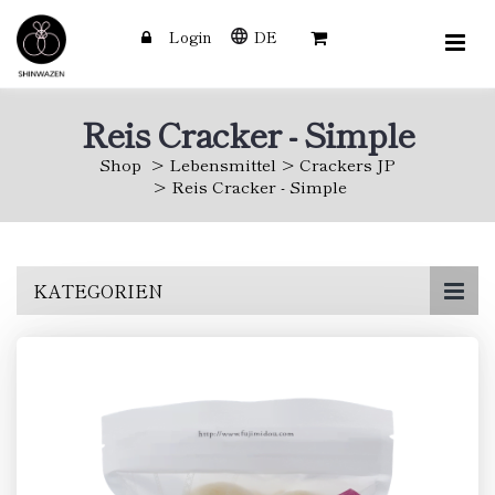
Login
DE
Reis Cracker - Simple
Shop
Lebensmittel
Crackers JP
Reis Cracker - Simple
Skip
KATEGORIEN
to
main
content