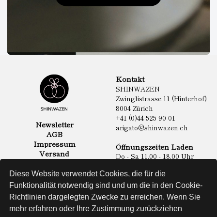
Kontakt
SHINWAZEN
Zwinglistrasse 11 (Hinterhof)
8004 Zürich
+41 (0)44 525 90 01
Newsletter
arigato@shinwazen.ch
AGB
Impressum
Öffnungszeiten Laden
Versand
Do - Sa 11.00 - 18.00 Uhr
Datenschutz
Online Shop
Diese Website verwendet Cookies, die für die
Lebensmittel
Funktionalität notwendig sind und um die in den Cookie-
Sake & Shochu
Richtlinien dargelegten Zwecke zu erreichen. Wenn Sie
Non Food
Spirituosen
mehr erfahren oder Ihre Zustimmung zurückziehen