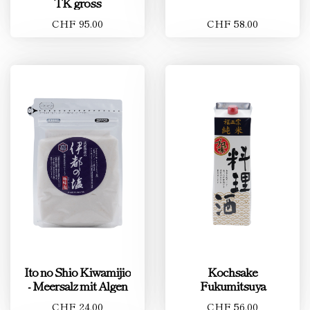
TK gross
CHF 95.00
CHF 58.00
Ito no Shio Kiwamijio
Kochsake
- Meersalz mit Algen
Fukumitsuya
CHF 24.00
CHF 56.00