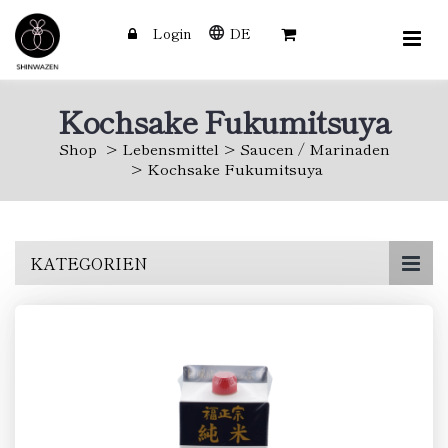
Login
DE
Kochsake Fukumitsuya
Shop
Lebensmittel
Saucen / Marinaden
Kochsake Fukumitsuya
Skip
KATEGORIEN
to
main
content