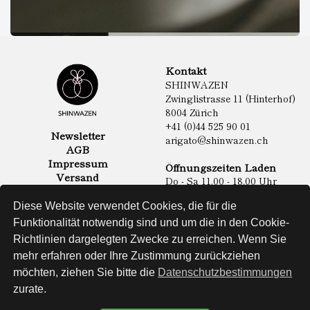
Kontakt
SHINWAZEN
Zwinglistrasse 11 (Hinterhof)
8004 Zürich
+41 (0)44 525 90 01
Newsletter
arigato@shinwazen.ch
AGB
Impressum
Öffnungszeiten Laden
Versand
Do - Sa 11.00 - 18.00 Uhr
Datenschutz
Online Shop
Diese Website verwendet Cookies, die für die
Lebensmittel
Funktionalität notwendig sind und um die in den Cookie-
Sake & Shochu
Richtlinien dargelegten Zwecke zu erreichen. Wenn Sie
Non Food
Spirituosen
mehr erfahren oder Ihre Zustimmung zurückziehen
möchten, ziehen Sie bitte die
Datenschutzbestimmungen
zurate.
Website