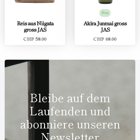
Neu
Reis aus Niigata
Akira Junmai gross
gross JAS
JAS
CHF 58.00
CHF 68.00
Bleibe auf dem
Laufenden und
abonniere unseren
Newsletter