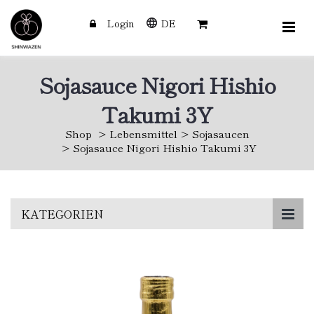
Login
DE
Sojasauce Nigori Hishio
Takumi 3Y
Shop
Lebensmittel
Sojasaucen
Sojasauce Nigori Hishio Takumi 3Y
Skip
KATEGORIEN
to
main
content