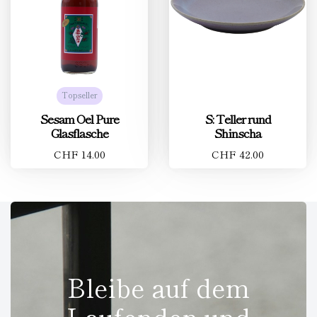
Topseller
Sesam Oel Pure
S: Teller rund
Glasflasche
Shinscha
CHF 14.00
CHF 42.00
Bleibe auf dem
Laufenden und