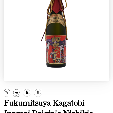
Fukumitsuya Kagatobi
Junmai Daiginjo Nishikie