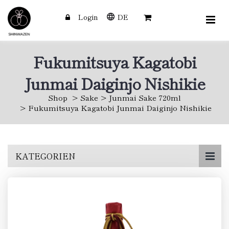
Login
DE
Fukumitsuya Kagatobi
Junmai Daiginjo Nishikie
Shop
Sake
Junmai Sake 720ml
Fukumitsuya Kagatobi Junmai Daiginjo Nishikie
Skip
KATEGORIEN
to
main
content