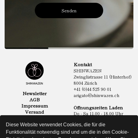
Senden
Kontakt
SHINWAZEN
Zwinglistrasse 11 (Hinterhof)
8004 Zürich
+41 (0)44 525 90 01
Newsletter
arigato@shinwazen.ch
AGB
Impressum
Öffnungszeiten Laden
Versand
Do - Sa 11.00 - 18.00 Uhr
Datenschutz
Online Shop
Diese Website verwendet Cookies, die für die
Lebensmittel
Funktionalität notwendig sind und um die in den Cookie-
Sake & Shochu