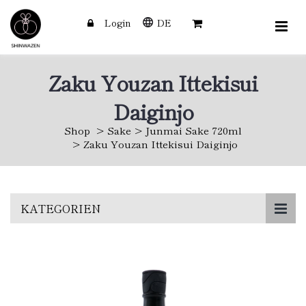
Login
DE
Zaku Youzan Ittekisui
Daiginjo
Shop
Sake
Junmai Sake 720ml
Zaku Youzan Ittekisui Daiginjo
Skip
KATEGORIEN
to
main
content