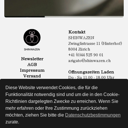
Kontakt
SHINWAZEN
Zwinglistrasse 11 (Hinterhof)
8004 Zürich
+41 (0)44 525 90 01
Newsletter
arigato@shinwazen.ch
AGB
Impressum
Öffnungszeiten Laden
Versand
Do - Sa 11.00 - 18.00 Uhr
Datenschutz
Online Shop
Diese Website verwendet Cookies, die für die
Lebensmittel
Funktionalität notwendig sind und um die in den Cookie-
Sake & Shochu
Richtlinien dargelegten Zwecke zu erreichen. Wenn Sie
Non Food
Spirituosen
mehr erfahren oder Ihre Zustimmung zurückziehen
möchten, ziehen Sie bitte die
Datenschutzbestimmungen
zurate.
Website