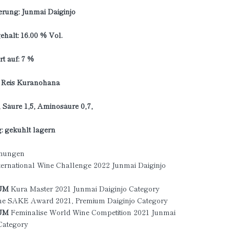
ierung: Junmai Daiginjo
halt: 16.00 % Vol.
rt auf: 7 %
: Reis Kuranohana
Säure 1,5, Aminosäure 0,7,
: gekühlt lagern
hnungen
ternational Wine Challenge 2022 Junmai Daiginjo
UM
Kura Master 2021 Junmai Daiginjo Category
ne SAKE Award 2021, Premium Daiginjo Category
UM
Feminalise World Wine Competition 2021 Junmai
Category