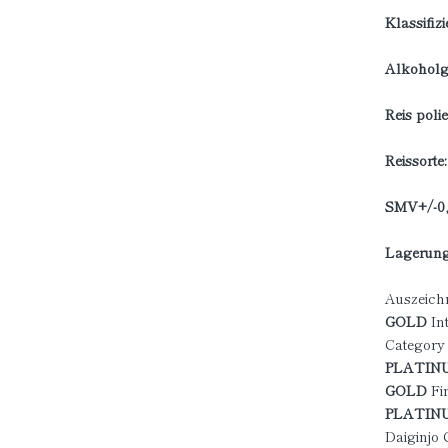
Klassifiz
Alkoholge
Reis polie
Reissorte
SMV+/-0, 
Lagerung
Auszeic
GOLD
In
Category
PLATIN
GOLD
Fi
PLATIN
Daiginjo 