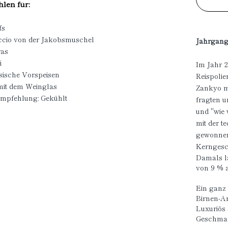
len für:
fs
ccio von der Jakobsmuschel
Jahrgang
ras
i
Im Jahr 2
ösische Vorspeisen
Reispolie
mit dem Weinglas
Zankyo m
empfehlung: Gekühlt
fragten u
und "wie
mit der t
gewonnen
Kerngesc
Damals la
von 9 % a
Ein ganz 
Birnen-A
Luxuriös 
Geschmac