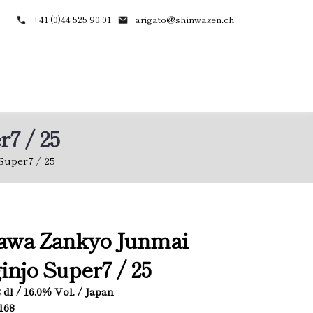
+41 (0)44 525 90 01
arigato@shinwazen.ch
7 / 25
Super7 / 25
zawa Zankyo Junmai
injo Super7 / 25
.2 dl / 16.0% Vol. / Japan
5168