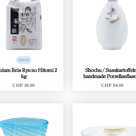
Aktuell
ium Reis Ryu no Hitomi 2
Shochu / Süsskartoffeln
kg
handmade Porzellanflas
CHF 36.00
CHF 94.00