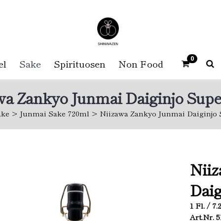
0
el
Sake
Spirituosen
Non Food
wa Zankyo Junmai Daiginjo Super
ake
Junmai Sake 720ml
Niizawa Zankyo Junmai Daiginjo 
Nii
Daig
1 Fl. / 7
Art.Nr. 