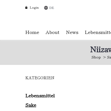
Login
DE
Home
About
News
Lebensmitt
Niiza
Shop
S
KATEGORIEN
Skip
to
main
content
Lebensmittel
Sake