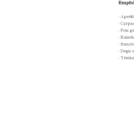
Empfoh
- Aperiti
- Carpa
- Foie g
- Kaisek
- franz
- Degu 
- Trink