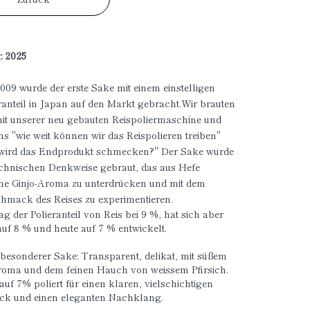
: 2025
009 wurde der erste Sake mit einem einstelligen
ranteil in Japan auf den Markt gebracht.Wir brauten
it unserer neu gebauten Reispoliermaschine und
ns "wie weit können wir das Reispolieren treiben"
 wird das Endprodukt schmecken?" Der Sake wurde
echnischen Denkweise gebraut, das aus Hefe
e Ginjo-Aroma zu unterdrücken und mit dem
hmack des Reises zu experimentieren.
g der Polieranteil von Reis bei 9 %, hat sich aber
uf 8 % und heute auf 7 % entwickelt.
besonderer Sake: Transparent, delikat, mit süßem
roma und dem feinen Hauch von weissem Pfirsich.
auf 7% poliert für einen klaren, vielschichtigen
k und einen eleganten Nachklang.