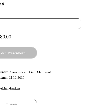
r 0
80.00
n den Warenkorb
rkeit:
Ausverkauft im Moment
atum:
31.12.2030
kelblatt drucken
Zurück