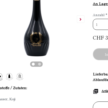
An Lage
Anzahl
*
CHF 3
I
Lieferba
Ablaufd
stoffe / Zutaten:
Arti
sser, Koji