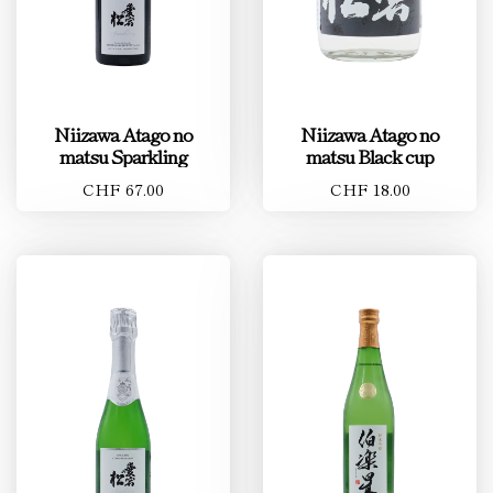
Niizawa Atago no
Niizawa Atago no
matsu Sparkling
matsu Black cup
CHF 67.00
CHF 18.00