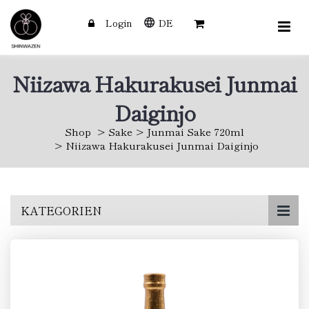
Login
DE
Niizawa Hakurakusei Junmai
Daiginjo
Shop
Sake
Junmai Sake 720ml
Niizawa Hakurakusei Junmai Daiginjo
Skip
KATEGORIEN
to
main
content