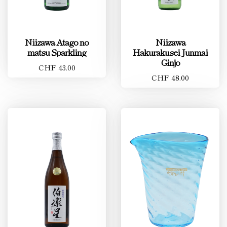
Niizawa Atago no
Niizawa
matsu Sparkling
Hakurakusei Junmai
Ginjo
CHF 43.00
CHF 48.00