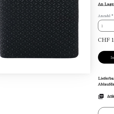
An Lage
Anzahl
*
CHF 1
I
Lieferba
Ablaufd
Arti