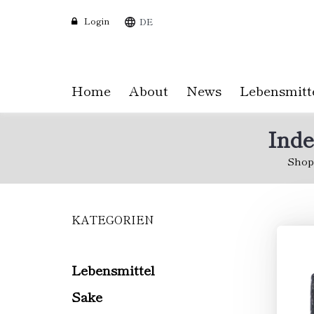
Login
DE
Home
About
News
Lebensmitt
Inde
Shop
KATEGORIEN
Skip
to
main
content
Lebensmittel
Sake