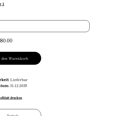
r 1
80.00
n den Warenkorb
rkeit:
Lieferbar
atum:
31.12.2035
kelblatt drucken
Zurück