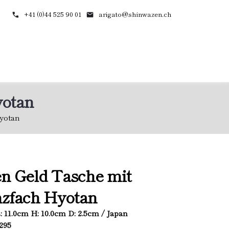
+41 (0)44 525 90 01
arigato@shinwazen.ch
yotan
yotan
n Geld Tasche mit
zfach Hyotan
L: 11.0cm H: 10.0cm D: 2.5cm / Japan
4295