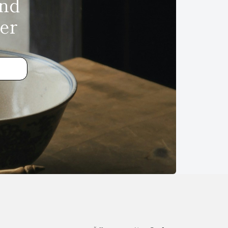
und
er