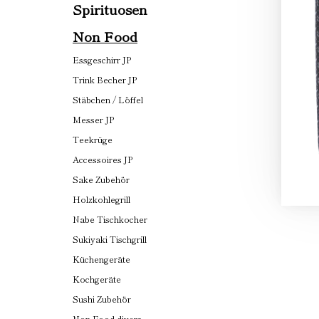
Spirituosen
Non Food
Essgeschirr JP
Trink Becher JP
Stäbchen / Löffel
Messer JP
Teekrüge
Accessoires JP
Sake Zubehör
Holzkohlegrill
Nabe Tischkocher
Sukiyaki Tischgrill
Küchengeräte
Kochgeräte
Sushi Zubehör
Non Food divers