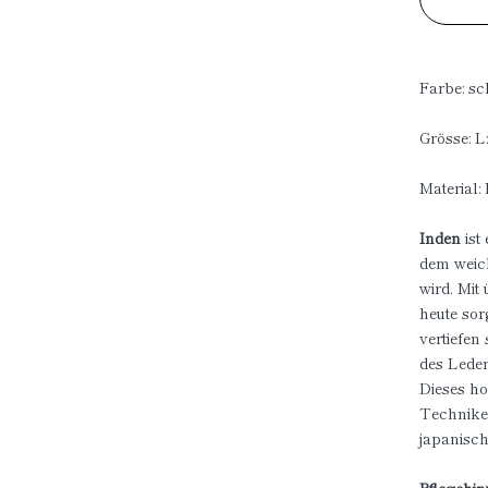
Farbe: s
Grösse: L
Material:
Inden
ist
dem weich
wird. Mit
heute sor
vertiefen
des Leder
Dieses ho
Technike
japanisc