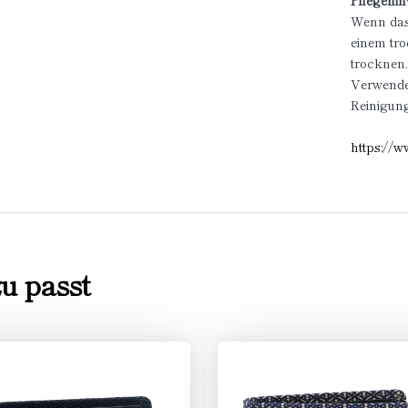
Pflegehin
Wenn das 
einem tr
trocknen
Verwenden
Reinigung
https://w
u passt