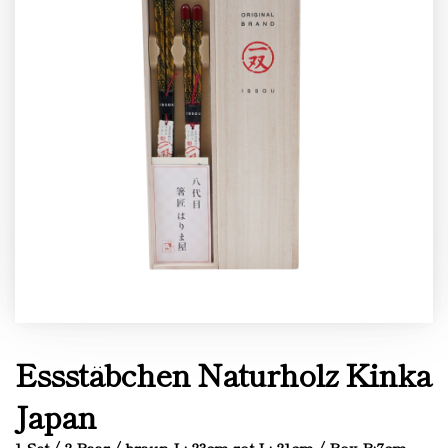
Essstäbchen Naturholz Kinka
Japan
1 Set / 2 Paar / braun L: 23cm rot L: 21cm / Box B:7cm