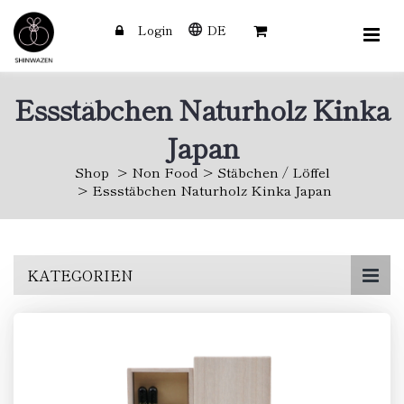
Login
DE
Essstäbchen Naturholz Kinka
Japan
Shop
Non Food
Stäbchen / Löffel
Essstäbchen Naturholz Kinka Japan
Skip
KATEGORIEN
to
main
content