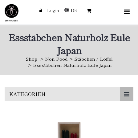
Login
DE
Essstäbchen Naturholz Eule
Japan
Shop
Non Food
Stäbchen / Löffel
Essstäbchen Naturholz Eule Japan
Skip
KATEGORIEN
to
main
content