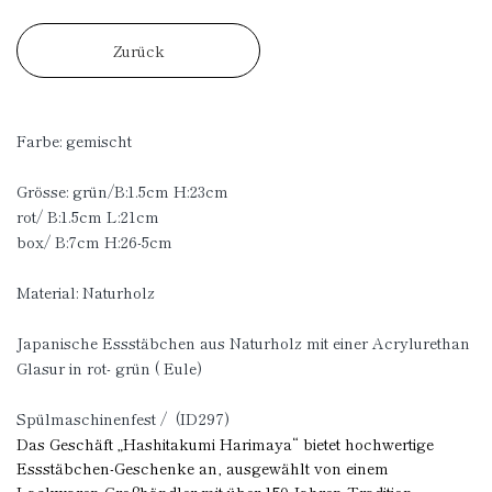
Zurück
Farbe: gemischt
Grösse: grün/B:1.5cm H:23cm
rot/ B:1.5cm L:21cm
box/ B:7cm H:26-5cm
Material: Naturholz
Japanische Essstäbchen aus Naturholz mit einer Acrylurethan
Glasur in rot- grün ( Eule)
Spülmaschinenfest / (ID297)
Das Geschäft „Hashitakumi Harimaya“ bietet hochwertige
Essstäbchen-Geschenke an, ausgewählt von einem