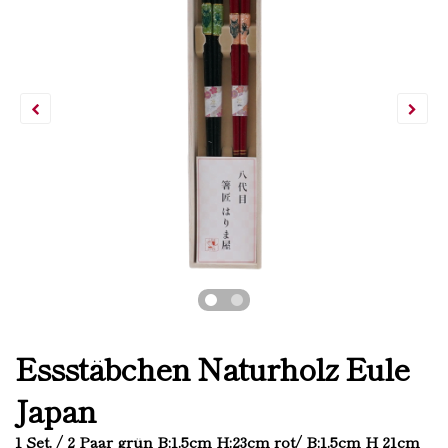
Essstäbchen Naturholz Eule
Japan
1 Set. / 2 Paar grün B:1.5cm H:23cm rot/ B:1.5cm H 21cm