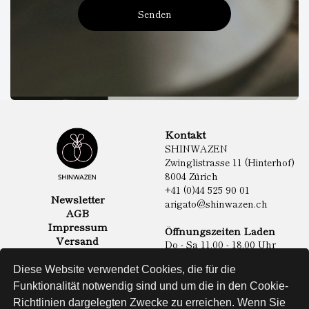
Senden
Kontakt
SHINWAZEN
Zwinglistrasse 11 (Hinterhof)
8004 Zürich
+41 (0)44 525 90 01
Newsletter
arigato@shinwazen.ch
AGB
Impressum
Öffnungszeiten Laden
Versand
Do - Sa 11.00 - 18.00 Uhr
Datenschutz
Online Shop
Diese Website verwendet Cookies, die für die
Lebensmittel
Funktionalität notwendig sind und um die in den Cookie-
Sake & Shochu
Richtlinien dargelegten Zwecke zu erreichen. Wenn Sie
Non Food