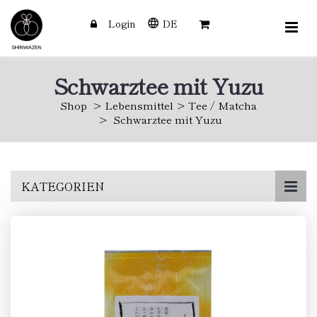
Login
DE
Schwarztee mit Yuzu
Shop
Lebensmittel
Tee / Matcha
Schwarztee mit Yuzu
Skip
KATEGORIEN
to
main
content