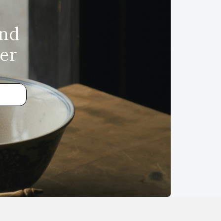
und
er