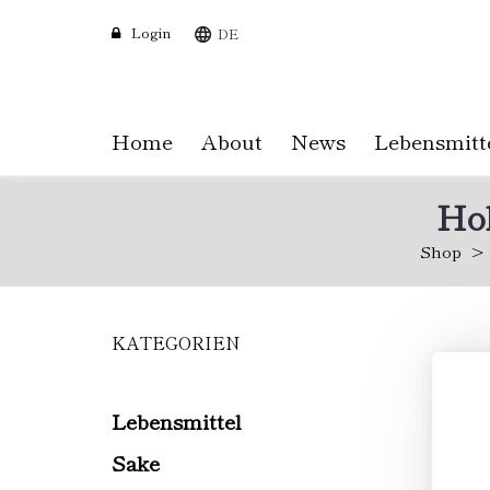
Login
DE
Home
About
News
Lebensmitt
Hol
Shop
KATEGORIEN
Skip
to
main
content
Lebensmittel
Sake