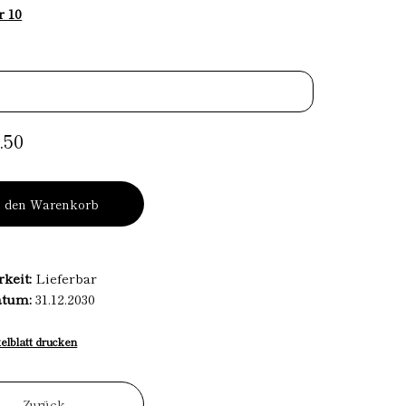
r 10
.50
n den Warenkorb
rkeit:
Lieferbar
atum:
31.12.2030
kelblatt drucken
Zurück