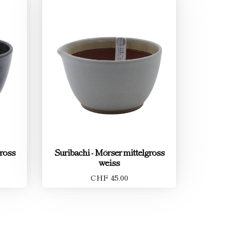
gross
Suribachi - Mörser mittelgross
weiss
CHF 45.00