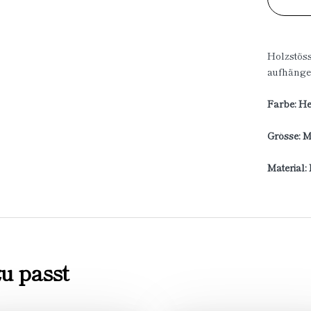
Holzstöss
aufhänge
Farbe: H
Grösse: 
Material:
u passt