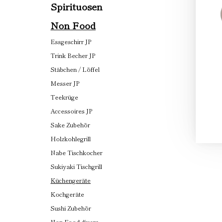
Spirituosen
Non Food
Essgeschirr JP
Trink Becher JP
Stäbchen / Löffel
Messer JP
Teekrüge
Accessoires JP
Sake Zubehör
Holzkohlegrill
Nabe Tischkocher
Sukiyaki Tischgrill
Küchengeräte
Kochgeräte
Sushi Zubehör
Non Food divers