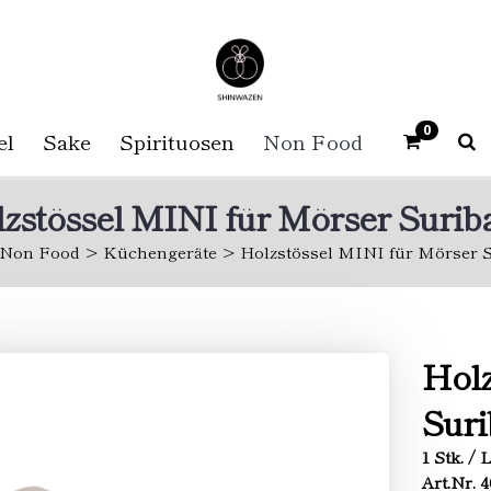
0
el
Sake
Spirituosen
Non Food
zstössel MINI für Mörser Surib
Non Food
Küchengeräte
Holzstössel MINI für Mörser 
Holz
Suri
1 Stk. / 
Art.Nr. 