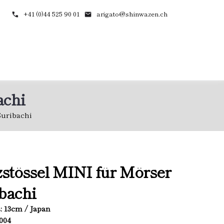
+41 (0)44 525 90 01
arigato@shinwazen.ch
achi
Suribachi
stössel MINI für Mörser
bachi
L: 13cm / Japan
4004