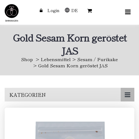
Login
DE
Gold Sesam Korn geröstet
JAS
Shop
Lebensmittel
Sesam / Furikake
Gold Sesam Korn geröstet JAS
Skip
KATEGORIEN
to
main
content