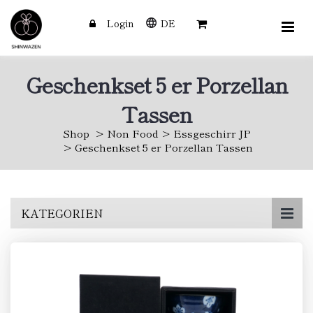
Login
DE
Geschenkset 5 er Porzellan
Tassen
Shop
Non Food
Essgeschirr JP
Geschenkset 5 er Porzellan Tassen
Skip
KATEGORIEN
to
main
content