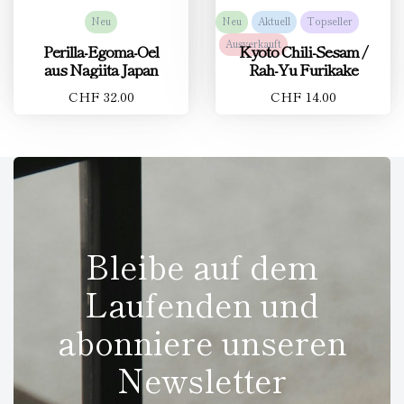
Neu
Neu
Aktuell
Topseller
Ausverkauft
Perilla-Egoma-Oel
Kyoto Chili-Sesam /
aus Nagiita Japan
Rah-Yu Furikake
CHF 32.00
CHF 14.00
Bleibe auf dem
Laufenden und
abonniere unseren
Newsletter