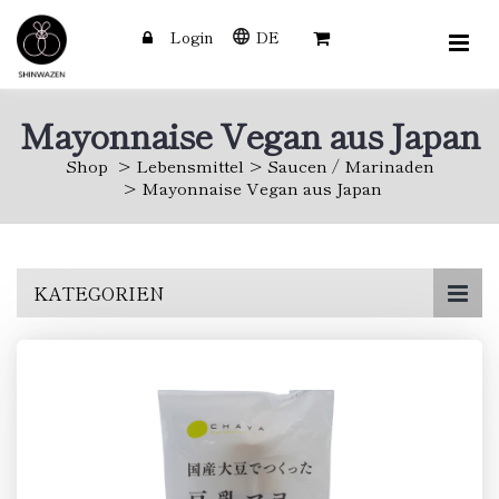
Login
DE
Mayonnaise Vegan aus Japan
Shop
Lebensmittel
Saucen / Marinaden
Mayonnaise Vegan aus Japan
Skip
KATEGORIEN
to
main
content