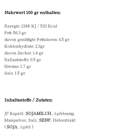
Nährwert 100 gr enthalten:
Energie: 2188 KJ / 523 Kcal
Fett: 56.3 gr
davon gesättigte Fettsäuren: 4.5 gr
Kohlenhydrate: 2.3gr
davon Zucker: 1.4 gr
Ballaststoffe: 0.5 gr
Eiweiss: 1.7 gr
Salz: 1.5 gr
Inhaltsstoffe / Zutaten:
JP Rapsöl,
SOJAMILCH
, Apfelessig,
Maispulver, Salz,
SENF
, Hefeextrakt
(
SOJA
, Apfel )