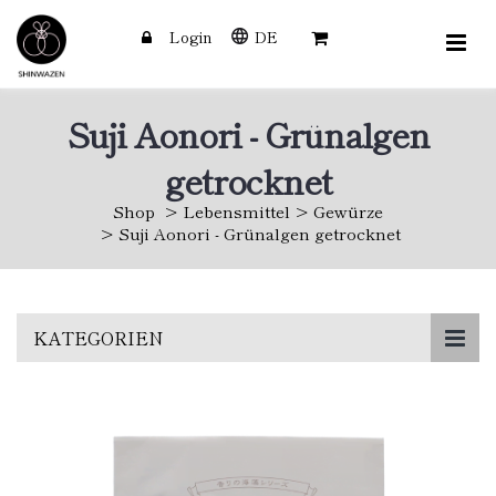
Login
DE
Suji Aonori - Grünalgen
getrocknet
Shop
Lebensmittel
Gewürze
Suji Aonori - Grünalgen getrocknet
Skip
KATEGORIEN
to
main
content