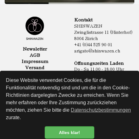
Kontakt
SHINWAZEN
Zwinglistrasse 11 (Hinterhof)
8004 Zürich
+41 (0)44 525 90 01
Newsletter
arigato@shinwazen.ch
AGB
Impressum
Öffnungszeiten Laden
Versand
Do - Sa 11.00 - 18.00 Uhr
Datenschutz
Online Shop
Diese Website verwendet Cookies, die für die
Lebensmittel
Funktionalität notwendig sind und um die in den Cookie-
Sake & Shochu
Richtlinien dargelegten Zwecke zu erreichen. Wenn Sie
Non Food
Spirituosen
mehr erfahren oder Ihre Zustimmung zurückziehen
möchten, ziehen Sie bitte die
Datenschutzbestimmungen
zurate.
Website
Alles klar!
Datenschutzbestimmung