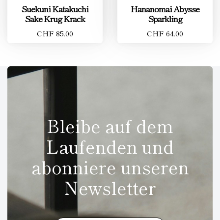
Suekuni Katakuchi
Hananomai Abysse
Sake Krug Krack
Sparkling
CHF 85.00
CHF 64.00
Bleibe auf dem
Laufenden und
abonniere unseren
Newsletter