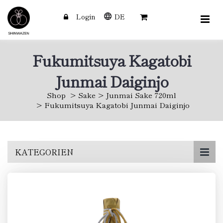
Login
DE
Fukumitsuya Kagatobi
Junmai Daiginjo
Shop
Sake
Junmai Sake 720ml
Fukumitsuya Kagatobi Junmai Daiginjo
Skip
KATEGORIEN
to
main
content