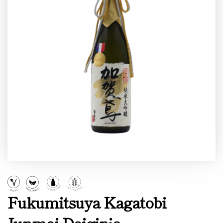
Fukumitsuya Kagatobi
Junmai Daiginjo