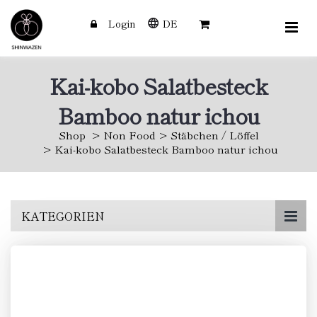
Login
DE
Kai-kobo Salatbesteck
Bamboo natur ichou
Shop
Non Food
Stäbchen / Löffel
Kai-kobo Salatbesteck Bamboo natur ichou
Skip
KATEGORIEN
to
main
content