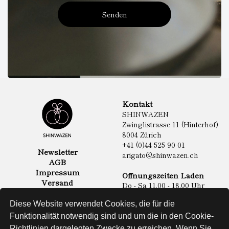
Senden
Kontakt
SHINWAZEN
Zwinglistrasse 11 (Hinterhof)
8004 Zürich
+41 (0)44 525 90 01
Newsletter
arigato@shinwazen.ch
AGB
Impressum
Öffnungszeiten Laden
Versand
Do - Sa 11.00 - 18.00 Uhr
Datenschutz
Online Shop
Diese Website verwendet Cookies, die für die
Lebensmittel
Funktionalität notwendig sind und um die in den Cookie-
Sake & Shochu
Richtlinien dargelegten Zwecke zu erreichen. Wenn Sie