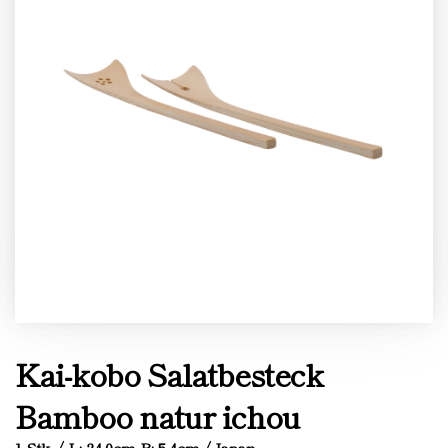
Kai-kobo Salatbesteck
Bamboo natur ichou
1 Stk. / L: 24.0cm B: 5.4cm / Japan