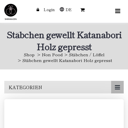
Login
DE
Stäbchen gewellt Katanabori
Holz gepresst
Shop
Non Food
Stäbchen / Löffel
Stäbchen gewellt Katanabori Holz gepresst
Skip
KATEGORIEN
to
main
content