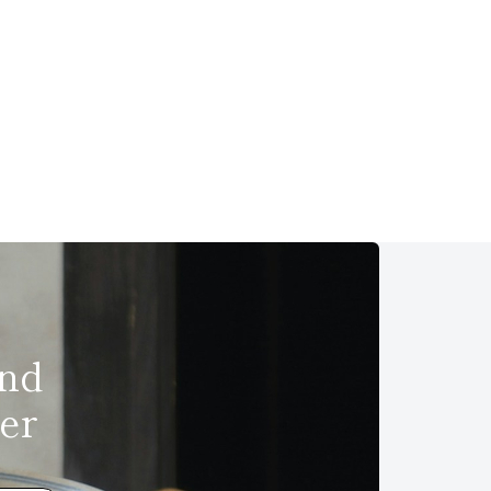
und
er