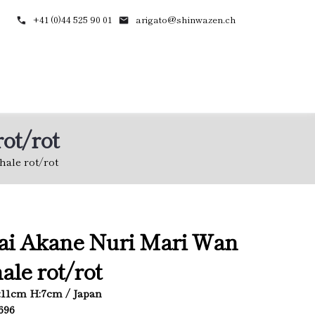
+41 (0)44 525 90 01
arigato@shinwazen.ch
ot/rot
ale rot/rot
ai Akane Nuri Mari Wan
hale rot/rot
D:11cm H:7cm / Japan
1696