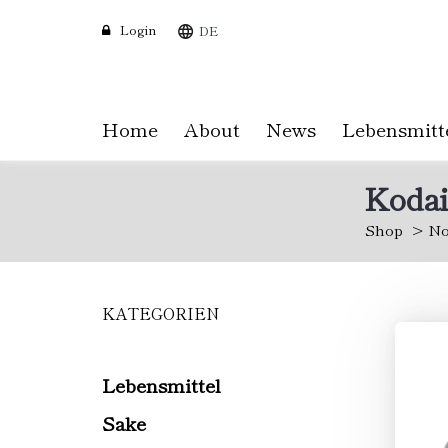
Login
DE
Home
About
News
Lebensmitt
Kodai
Shop
No
KATEGORIEN
Skip
to
main
content
Lebensmittel
Sake