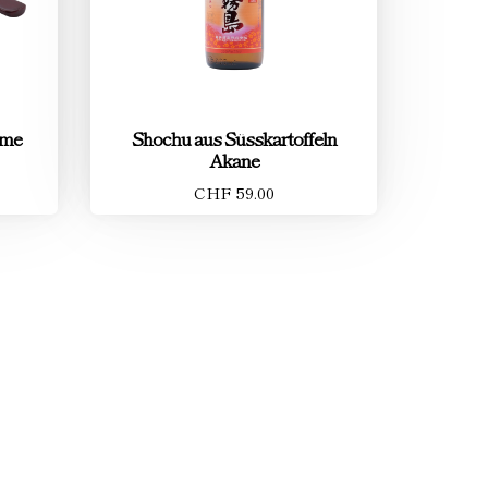
ame
Shochu aus Süsskartoffeln
Akane
CHF 59.00