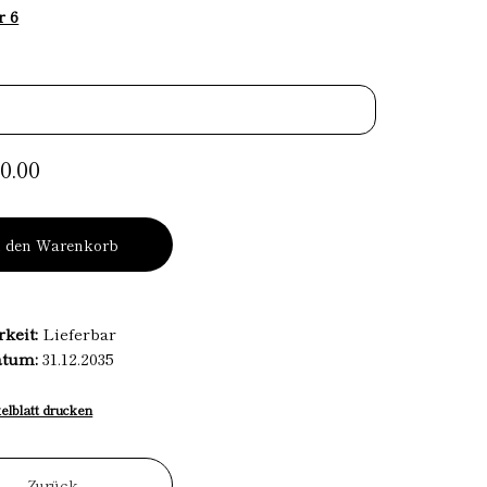
r 6
0.00
n den Warenkorb
rkeit:
Lieferbar
atum:
31.12.2035
kelblatt drucken
Zurück