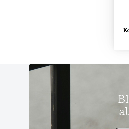
Ko
Bl
a