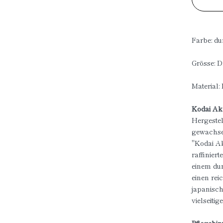
Farbe: du
Grösse: D
Material:
Kodai A
Hergestel
gewachsen
"Kodai Ak
raffiniert
einem dun
einen rei
japanisch
vielseiti