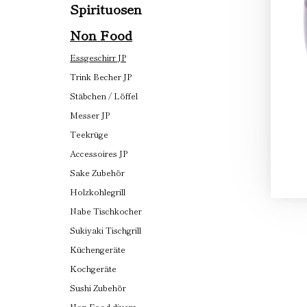
Spirituosen
Non Food
Essgeschirr JP
Trink Becher JP
Stäbchen / Löffel
Messer JP
Teekrüge
Accessoires JP
Sake Zubehör
Holzkohlegrill
Nabe Tischkocher
Sukiyaki Tischgrill
Küchengeräte
Kochgeräte
Sushi Zubehör
Non Food divers