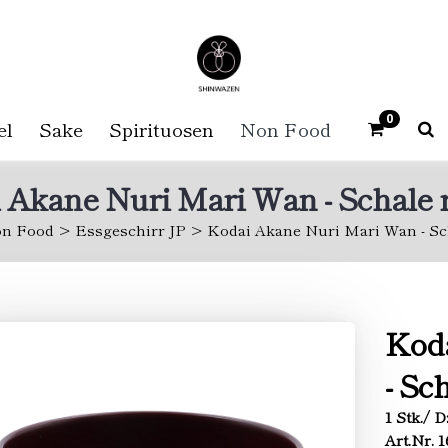
0
el
Sake
Spirituosen
Non Food
 Akane Nuri Mari Wan - Schale r
n Food
Essgeschirr JP
Kodai Akane Nuri Mari Wan - Sch
Kod
- Sc
1 Stk./ 
Art.Nr. 